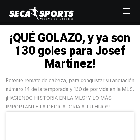
¡QUÉ GOLAZO, y ya son
130 goles para Josef
Martinez!
Potente remate de cabeza, para conquistar su anotación
número 14 de la temporada y 130 de por vida en la MLS.
¡HACIENDO HISTORIA EN LA MLS! Y LO MÁS
IMPORTANTE LA DEDICATORIA A TU HIJO!!!