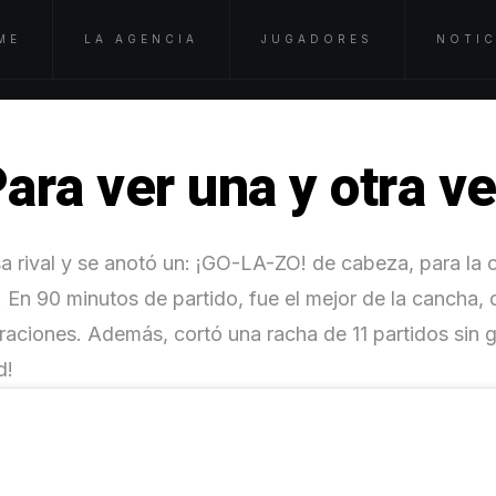
ME
LA AGENCIA
JUGADORES
NOTIC
Para ver una y otra ve
 rival y se anotó un: ¡GO-LA-ZO! de cabeza, para la ca
. En 90 minutos de partido, fue el mejor de la cancha
eraciones. Además, cortó una racha de 11 partidos sin 
d!