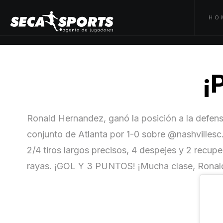
HO
¡
Ronald Hernandez, ganó la posición a la defensa
conjunto de Atlanta por 1-0 sobre @nashvillesc
2/4 tiros largos precisos, 4 despejes y 2 recup
rayas. ¡GOL Y 3 PUNTOS! ¡Mucha clase, Ronal