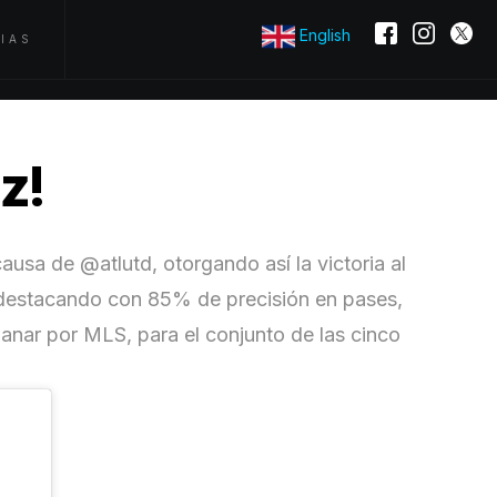
English
IAS
z!
usa de @atlutd, otorgando así la victoria al
, destacando con 85% de precisión en pases,
ganar por MLS, para el conjunto de las cinco