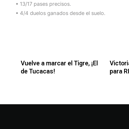
• 13/17 pases precisos.
• 4/4 duelos ganados desde el suelo.
Vuelve a marcar el Tigre, ¡El
Victor
de Tucacas!
para R