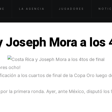
ME
LA AGENCIA
JUGADORES
NOTIC
y Joseph Mora a los 4
ores ocho!
ficación a los cuartos de final de la Copa Oro luego d
po por la primera ronda. Ayer, ante México, disputó l