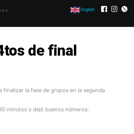
English
IAS
tos de final
e finalizar la fase de grupos en la segunda
os 90 minutos y dejó buenos números: