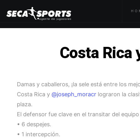
HO
Costa Rica 
Damas y caballeros, ¡la sele está entre los mej
Costa Rica y
@joseph_moracr
lograron la clasi
plaza.
El defensor fue clave en el transitar del equi
• 6 despejes.
• 1 intercepción.