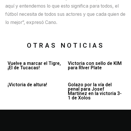
aquí y entendemos lo que esto significa para todos, el
fútbol necesita de todos sus actores y que cada quien de
lo mejor”, expresó Cano.
OTRAS NOTICIAS
Vuelve a marcar el Tigre,
Victoria con sello de KIM
¡El de Tucacas!
para RIver Plate
¡Victoria de altura!
Golazo por la vía del
penal para Josef
Martínez en la victoria 3-
1 de Xolos