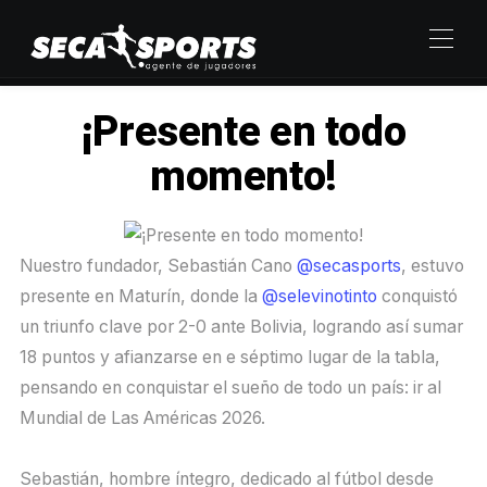
¡Presente en todo
momento!
Nuestro fundador, Sebastián Cano
@secasports
, estuvo
presente en Maturín, donde la
@selevinotinto
conquistó
un triunfo clave por 2-0 ante Bolivia, logrando así sumar
18 puntos y afianzarse en e séptimo lugar de la tabla,
pensando en conquistar el sueño de todo un país: ir al
Mundial de Las Américas 2026.
Sebastián, hombre íntegro, dedicado al fútbol desde