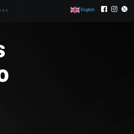
English
IAS
s
o