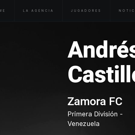
ME
LA AGENCIA
JUGADORES
NOTIC
André
Castill
Zamora FC
Primera División -
Venezuela